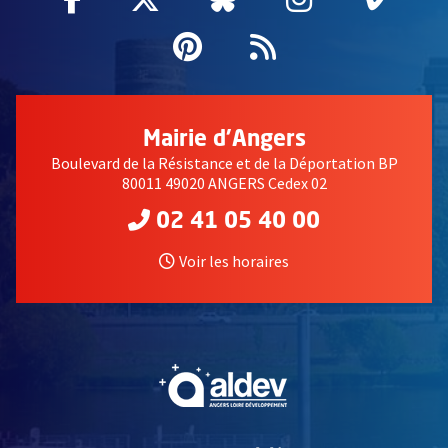
Pinterest
, Ouvre une nouvell
Flux RSS
Mairie d'Angers
Boulevard de la Résistance et de la Déportation BP
80011 49020 ANGERS Cedex 02
02 41 05 40 00
Voir les horaires
, Ouvre une nouvelle fe
, Ouvre une nouvelle fe