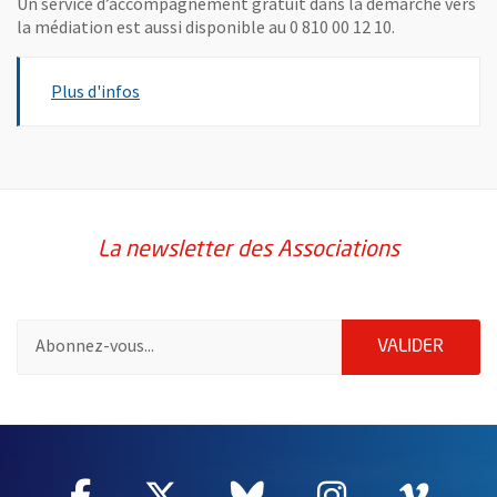
Un service d’accompagnement gratuit dans la démarche vers
la médiation est aussi disponible au 0 810 00 12 10.
, Ouvre une nouvelle fenêtre
Plus d'infos
La newsletter des Associations
Pour vous inscrire à la lettre d'information des associations de 
ENVOY
VALIDER
63404
Facebook
, Ouvre une nouvelle fenêtre
Twitter
, Ouvre une nouvelle fe
Bluesky
, Ouvre une nouv
Instagram
, Ouvre un
Vime
, Ouv