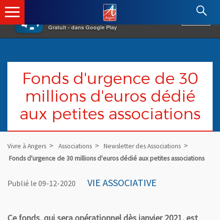
×
Angers.fr : Retour à l'accueil
AF
Vivre à Angers
VOIR
Ville d'Angers
Gratuit - dans Google Play
Fonds d'urgence de 30
millions d'euros dédié
aux petites associations
Vivre à Angers
Associations
Newsletter des Associations
Fonds d'urgence de 30 millions d'euros dédié aux petites associations
VIE ASSOCIATIVE
Publié le 09-12-2020
Ce fonds, qui sera opérationnel dès janvier 2021, est