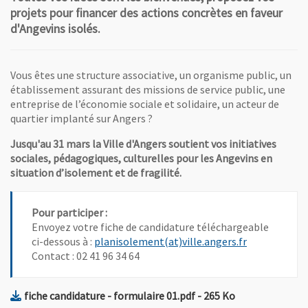
projets pour financer des actions concrètes en faveur
d'Angevins isolés.
Vous êtes une structure associative, un organisme public, un
établissement assurant des missions de service public, une
entreprise de l’économie sociale et solidaire, un acteur de
quartier implanté sur Angers ?
Jusqu'au 31 mars la Ville d'Angers soutient vos initiatives
sociales, pédagogiques, culturelles pour les Angevins en
situation d’isolement et de fragilité.
Pour participer :
Envoyez votre fiche de candidature téléchargeable
, Ouvre une n
ci-dessous à :
planisolement(at)ville.angers.fr
Contact : 02 41 96 34 64
, Fichier au format Pdf
, Ouvre une nou
fiche candidature - formulaire 01.pdf
- 265 Ko