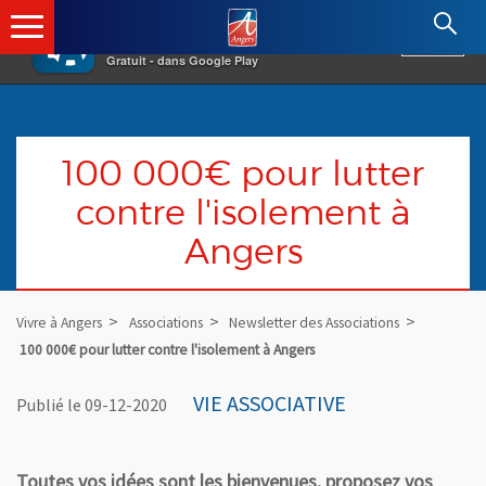
×
Angers.fr : Retour à l'accueil
AF
Vivre à Angers
VOIR
Ville d'Angers
Gratuit - dans Google Play
100 000€ pour lutter
contre l'isolement à
Angers
Vivre à Angers
Associations
Newsletter des Associations
100 000€ pour lutter contre l'isolement à Angers
VIE ASSOCIATIVE
Publié le 09-12-2020
Toutes vos idées sont les bienvenues, proposez vos