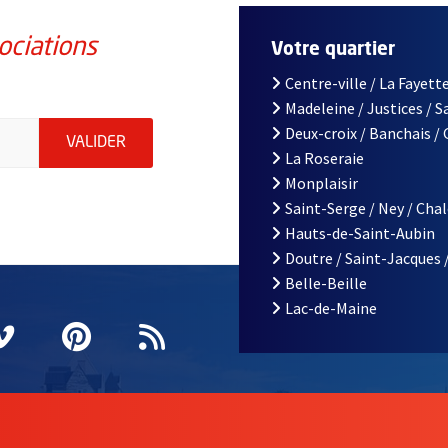
ociations
Votre quartier
Centre-ville / La Fayette
Madeleine / Justices / 
iations de la ville d'Angers, indiquez votre email (champ obligatoi
Deux-croix / Banchais /
ENVOYER MA DEMANDE D'INSCRIPTION À LA L
VALIDER
La Roseraie
Monplaisir
Saint-Serge / Ney / Cha
Hauts-de-Saint-Aubin
Doutre / Saint-Jacques 
Belle-Beille
Lac-de-Maine
nêtre
elle fenêtre
e nouvelle fenêtre
agram
vre une nouvelle fenêtre
Vimeo
, Ouvre une nouvelle fenêtre
Pinterest
, Ouvre une nouvelle fenêtre
Flux RSS