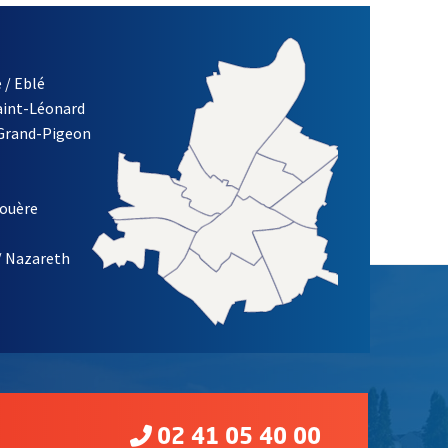
 / Eblé
Saint-Léonard
re)
 Grand-Pigeon
ETTRE D'INFORMATION DES ASSOCIATIONS DE LA VILLE D'ANG
louère
/ Nazareth
02 41 05 40 00