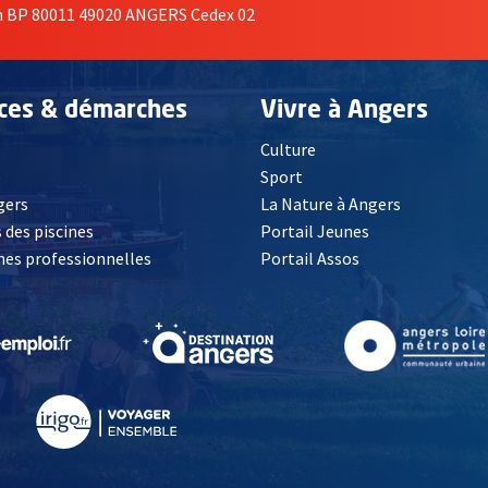
on BP 80011 49020 ANGERS Cedex 02
ices & démarches
Vivre à Angers
Culture
é
Sport
, Ouvre une nouvelle fenêtre
gers
La Nature à Angers
 des piscines
Portail Jeunes
es professionnelles
Portail Assos
lle fenêtre
, Ouvre une nouvelle fenêtre
, Ouvre une nouvelle fenêtre
, Ouvre une nouvelle fenêtre