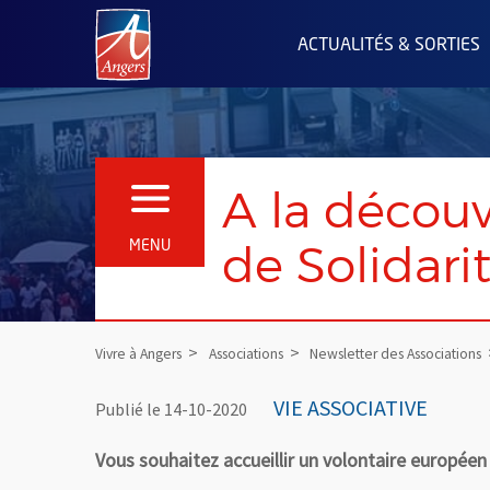
Angers.fr : Retour à l'accueil
ACTUALITÉS & SORTIES
A la décou
OUVRIR LE MENU
de Solidari
MENU
Vivre à Angers
Associations
Newsletter des Associations
VIE ASSOCIATIVE
Publié le 14-10-2020
Vous souhaitez accueillir un volontaire européen 