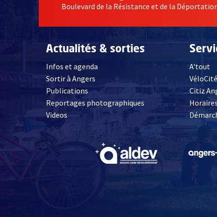
Boulevard de la Résistance et de la Déportati
Actualités & sorties
Serv
Infos et agenda
A'tout
Sortir à Angers
VéloCit
Publications
Citiz An
Reportages photographiques
Horaires
, Ouvre une nouvelle fenêtre
Videos
Démarch
, Ouvre une nouve