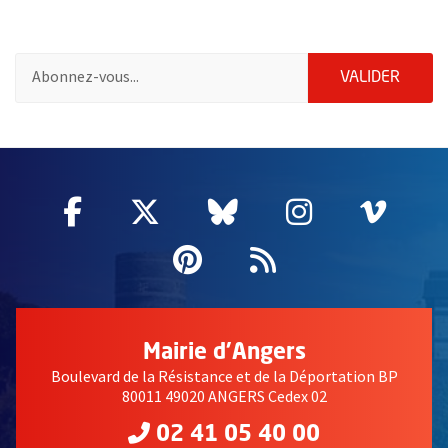
Pour vous inscrire à la lettre d'information des associations de 
ENVOY
VALIDER
63089
Facebook
, Ouvre une nouvelle fenêtre
Twitter
, Ouvre une nouvelle fe
Bluesky
, Ouvre une nouv
Instagram
, Ouvre un
Vime
, Ouv
Pinterest
, Ouvre une nouvell
Flux RSS
Mairie d'Angers
Boulevard de la Résistance et de la Déportation BP
80011 49020 ANGERS Cedex 02
02 41 05 40 00