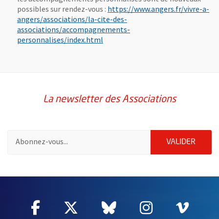
possibles sur rendez-vous :
https://www.angers.fr/vivre-a-
angers/associations/la-cite-des-
associations/accompagnements-
, Ouvre une nouvelle fenêtre
personnalises/index.html
La newsletter des Associations
Pour vous inscrire à la lettre d'information des associations de 
ENVOY
VALIDER
63059
Facebook
, Ouvre une nouvelle fenêtre
Twitter
, Ouvre une nouvelle fe
Bluesky
, Ouvre une nouv
Instagram
, Ouvre un
Vime
, Ouv