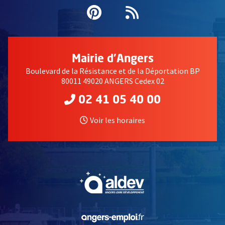
Pinterest
, Ouvre une nouvell
Flux RSS
Mairie d'Angers
Boulevard de la Résistance et de la Déportation BP
80011 49020 ANGERS Cedex 02
02 41 05 40 00
Voir les horaires
, Ouvre une nouvelle fe
, Ouvre une nouvelle fe