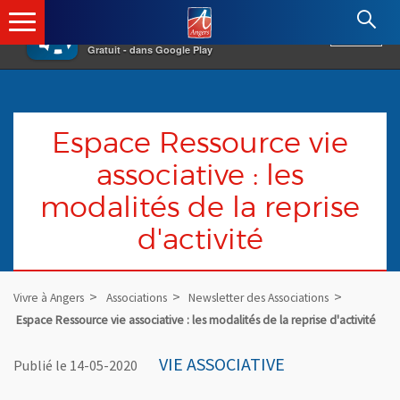
×
Angers.fr : Retour à l'accueil
AF
Vivre à Angers
VOIR
Ville d'Angers
Gratuit - dans Google Play
Espace Ressource vie
associative : les
modalités de la reprise
d'activité
Vivre à Angers
Associations
Newsletter des Associations
Espace Ressource vie associative : les modalités de la reprise d'activité
VIE ASSOCIATIVE
Publié le 14-05-2020