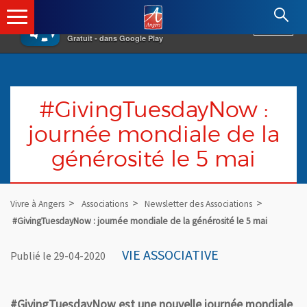
×
Angers.fr : Retour à l'accueil
AF
Vivre à Angers
VOIR
Ville d'Angers
Gratuit - dans Google Play
#GivingTuesdayNow :
journée mondiale de la
générosité le 5 mai
Vivre à Angers
Associations
Newsletter des Associations
#GivingTuesdayNow : journée mondiale de la générosité le 5 mai
VIE ASSOCIATIVE
Publié le 29-04-2020
#GivingTuesdayNow est une nouvelle journée mondiale