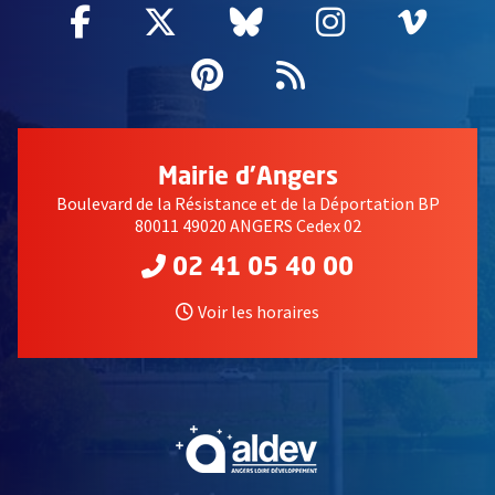
Facebook
, Ouvre une nouvelle fenêtre
Twitter
, Ouvre une nouvelle fe
Bluesky
, Ouvre une nouv
Instagram
, Ouvre un
Vime
, Ouv
Pinterest
, Ouvre une nouvell
Flux RSS
Mairie d'Angers
Boulevard de la Résistance et de la Déportation BP
80011 49020 ANGERS Cedex 02
02 41 05 40 00
Voir les horaires
, Ouvre une nouvelle fe