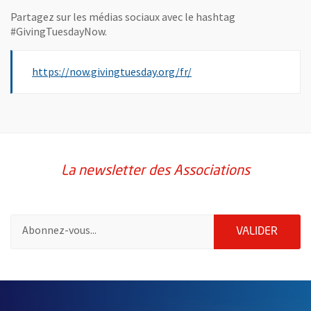
Partagez sur les médias sociaux avec le hashtag
#GivingTuesdayNow.
, Ouvre une nouvelle fenê
https://now.givingtuesday.org/fr/
La newsletter des Associations
Pour vous inscrire à la lettre d'information des associations de 
ENVOY
VALIDER
63029