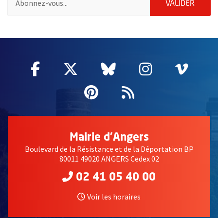
ENVOY
VALIDER
63027
Facebook
, Ouvre une nouvelle fenêtre
Twitter
, Ouvre une nouvelle fe
Bluesky
, Ouvre une nouv
Instagram
, Ouvre un
Vime
, Ouv
Pinterest
, Ouvre une nouvell
Flux RSS
Mairie d'Angers
Boulevard de la Résistance et de la Déportation BP
80011 49020 ANGERS Cedex 02
02 41 05 40 00
Voir les horaires