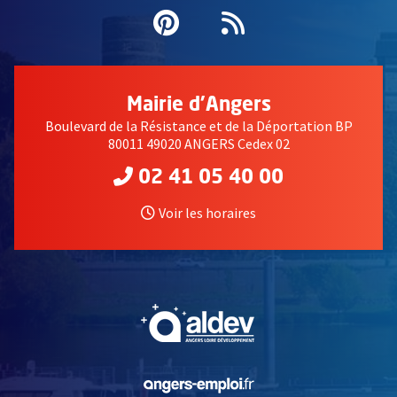
Pinterest
, Ouvre une nouvell
Flux RSS
Mairie d'Angers
Boulevard de la Résistance et de la Déportation BP
80011 49020 ANGERS Cedex 02
02 41 05 40 00
Voir les horaires
, Ouvre une nouvelle fe
, Ouvre une nouvelle fe