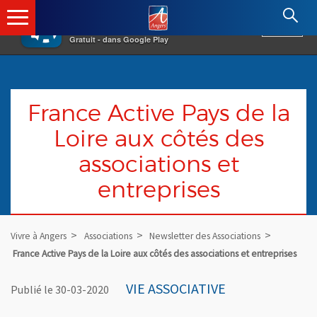
×
Angers.fr : Retour à l'accueil
AF
Vivre à Angers
VOIR
Ville d'Angers
Gratuit - dans Google Play
France Active Pays de la
Loire aux côtés des
associations et
entreprises
Vivre à Angers
Associations
Newsletter des Associations
France Active Pays de la Loire aux côtés des associations et entreprises
VIE ASSOCIATIVE
Publié le 30-03-2020