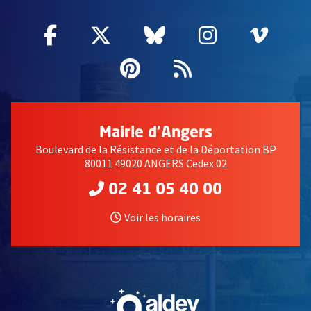
Facebook
, Ouvre une nouvelle fenêtre
Twitter
, Ouvre une nouvelle fe
Bluesky
, Ouvre une nouv
Instagram
, Ouvre un
Vime
, Ouv
Pinterest
, Ouvre une nouvell
Flux RSS
Mairie d'Angers
Boulevard de la Résistance et de la Déportation BP
80011 49020 ANGERS Cedex 02
02 41 05 40 00
Voir les horaires
, Ouvre une nouvelle fe