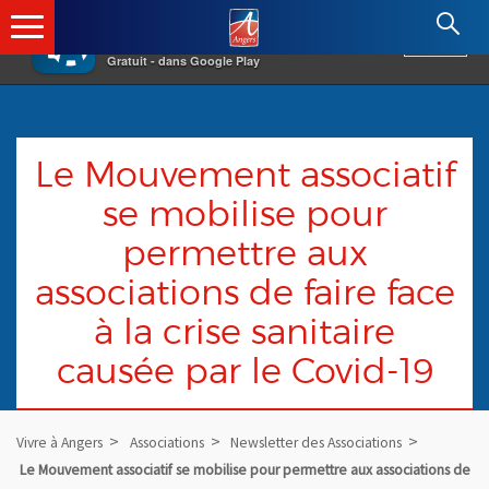
×
Angers.fr : Retour à l'accueil
AF
Vivre à Angers
VOIR
Ville d'Angers
Gratuit - dans Google Play
Le Mouvement associatif
se mobilise pour
permettre aux
associations de faire face
à la crise sanitaire
causée par le Covid-19
Vivre à Angers
Associations
Newsletter des Associations
Le Mouvement associatif se mobilise pour permettre aux associations de