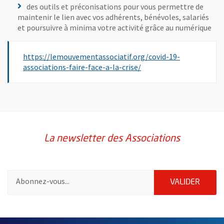
des outils et préconisations pour vous permettre de
maintenir le lien avec vos adhérents, bénévoles, salariés
et poursuivre à minima votre activité grâce au numérique
https://lemouvementassociatif.org/covid-19-
, Ouvre une nouvelle fen
associations-faire-face-a-la-crise/
La newsletter des Associations
Pour vous inscrire à la lettre d'information des associations de 
ENVOY
VALIDER
62938