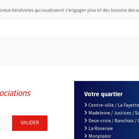
reux bénévoles qui voudraient s’engager plus et des besoins des a
elle fenêtre
ociations
Votre quartier
Centre-ville / La Fayette
Madeleine / Justices / 
iations de la ville d'Angers, indiquez votre email (champ obligatoi
Deux-croix / Banchais /
ENVOYER MA DEMANDE D'INSCRIPTION À LA L
VALIDER
La Roseraie
Monplaisir