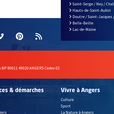
Saint-Serge / Ney / Cha
Hauts-de-Saint-Aubin
Doutre / Saint-Jacques 
Belle-Beille
Lac-de-Maine
nêtre
elle fenêtre
e nouvelle fenêtre
agram
vre une nouvelle fenêtre
Vimeo
, Ouvre une nouvelle fenêtre
Pinterest
, Ouvre une nouvelle fenêtre
Flux RSS
on BP 80011 49020 ANGERS Cedex 02
ices & démarches
Vivre à Angers
Culture
é
Sport
, Ouvre une nouvelle fenêtre
gers
La Nature à Angers