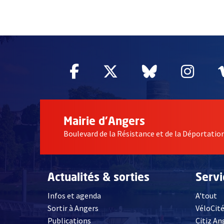
62906
Facebook
, Ouvre une nouvelle fe
Twitter
, Ouvre une nouv
Bluesky
, Ouvre un
Inst
, Ou
Mairie d'Angers
Boulevard de la Résistance et de la Déportati
Actualités & sorties
Serv
Infos et agenda
A'tout
Sortir à Angers
VéloCit
Publications
Citiz An