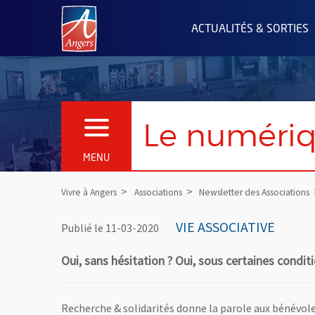
Angers.fr : Retour à l'accueil
ACTUALITÉS & SORTIES
Le numériq
OUVRIR LE MENU
MENU
Vivre à Angers
Associations
Newsletter des Associations
VIE ASSOCIATIVE
Publié le 11-03-2020
Oui, sans hésitation ? Oui, sous certaines condit
Recherche & solidarités donne la parole aux bénévole