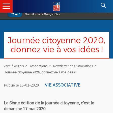
×
Angers.fr : Retour à l'accueil
AF
Vivre à Angers
VOIR
Ville d'Angers
Gratuit - dans Google Play
Journée citoyenne 2020,
donnez vie à vos idées !
Vivre à Angers
Associations
Newsletter des Associations
Journée citoyenne 2020, donnez vie à vos idées !
VIE ASSOCIATIVE
Publié le 15-01-2020
La 6ème édition de la journée citoyenne, c’est le
dimanche 17 mai 2020.