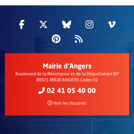
62757
Facebook
, Ouvre une nouvelle fenêtre
Twitter
, Ouvre une nouvelle fe
Bluesky
, Ouvre une nouv
Instagram
, Ouvre un
Vime
, Ouv
Pinterest
, Ouvre une nouvell
Flux RSS
Mairie d'Angers
Boulevard de la Résistance et de la Déportation BP
80011 49020 ANGERS Cedex 02
02 41 05 40 00
Voir les horaires