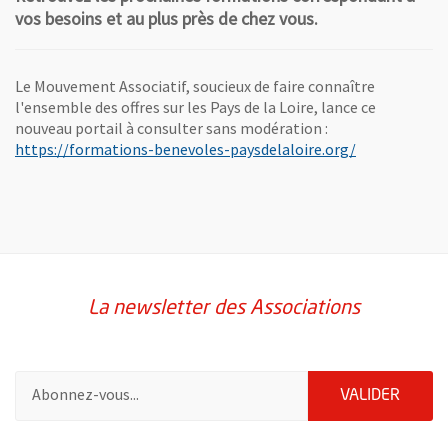
vos besoins et au plus près de chez vous.
Le Mouvement Associatif, soucieux de faire connaître
l'ensemble des offres sur les Pays de la Loire, lance ce
nouveau portail à consulter sans modération :
, Ouvre une n
https://formations-benevoles-paysdelaloire.org/
La newsletter des Associations
Pour vous inscrire à la lettre d'information des associations de 
ENVOY
VALIDER