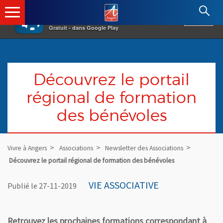
×
Angers.fr : Retour à l'accueil
AF
Vivre à Angers
VOIR
Ville d'Angers
Gratuit - dans Google Play
Découvrez le portail
régional de formation
des bénévoles
Vivre à Angers
Associations
Newsletter des Associations
Découvrez le portail régional de formation des bénévoles
VIE ASSOCIATIVE
Publié le 27-11-2019
Retrouvez les prochaines formations correspondant à