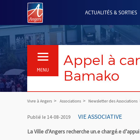
Angers.fr : Retour à l'accueil
ACTUALITÉS & SORTIES
Appel à can
OUVRIR LE MENU
Bamako
MENU
Vivre à Angers
Associations
Newsletter des Associations
VIE ASSOCIATIVE
Publié le 14-08-2019
La Ville d'Angers recherche un.e chargé.e d’appui