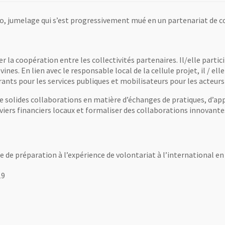
o, jumelage qui s’est progressivement mué en un partenariat de coo
er la coopération entre les collectivités partenaires. Il/elle partic
nes. En lien avec le responsable local de la cellule projet, il / ell
cturants pour les services publiques et mobilisateurs pour les acte
de solides collaborations en matière d’échanges de pratiques, d’app
eviers financiers locaux et formaliser des collaborations innovant
ge de préparation à l’expérience de volontariat à l’international e
19