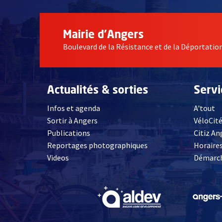
Mairie d'Angers
Boulevard de la Résistance et de la Déportati
Actualités & sorties
Serv
Infos et agenda
A'tout
Sortir à Angers
VéloCit
Publications
Citiz An
Reportages photographiques
Horaires
, Ouvre une nouvelle fenêtre
Videos
Démarch
, Ouvre une nouve