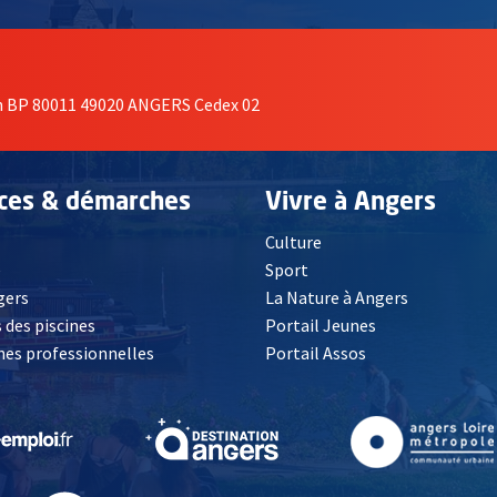
on BP 80011 49020 ANGERS Cedex 02
ices & démarches
Vivre à Angers
Culture
é
Sport
, Ouvre une nouvelle fenêtre
gers
La Nature à Angers
 des piscines
Portail Jeunes
es professionnelles
Portail Assos
lle fenêtre
, Ouvre une nouvelle fenêtre
, Ouvre une nouvelle fenêtre