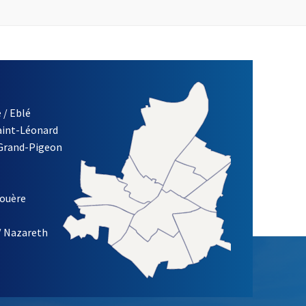
 / Eblé
Saint-Léonard
re)
 Grand-Pigeon
ETTRE D'INFORMATION DES ASSOCIATIONS DE LA VILLE D'ANG
louère
/ Nazareth