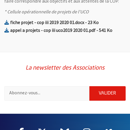
faire correspondre aux objectifs et aux attentes de la COP.
* Cellule opérationnelle de projets de l'UCO
, Fichier au format Doc
, Ouvre une nou
fiche projet - cop iii 2019 2020 01.docx
- 23 Ko
, Fichier au forma
, Ouvre u
appel a projets - cop iii uco2019 2020 01.pdf
- 541 Ko
La newsletter des Associations
Pour vous inscrire à la lettre d'information des associations de 
ENVOY
VALIDER
62611