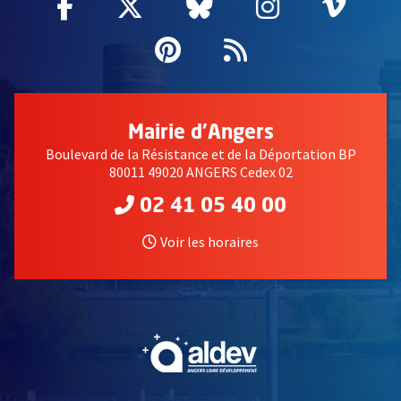
Facebook
, Ouvre une nouvelle fenêtre
Twitter
, Ouvre une nouvelle fe
Bluesky
, Ouvre une nouv
Instagram
, Ouvre un
Vime
, Ouv
Pinterest
, Ouvre une nouvell
Flux RSS
Mairie d'Angers
Boulevard de la Résistance et de la Déportation BP
80011 49020 ANGERS Cedex 02
02 41 05 40 00
Voir les horaires
, Ouvre une nouvelle fe