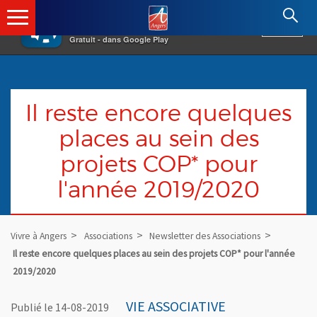
×
Angers.fr : Retour à l'accueil
AF
Vivre à Angers
VOIR
Ville d'Angers
Gratuit - dans Google Play
Il reste encore quelques
places au sein des
projets COP* pour
l'année 2019/2020
Vivre à Angers
Associations
Newsletter des Associations
Il reste encore quelques places au sein des projets COP* pour l'année
2019/2020
VIE ASSOCIATIVE
Publié le 14-08-2019