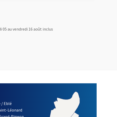
i 05 au vendredi 16 août inclus
 / Eblé
Saint-Léonard
re)
 Grand-Pigeon