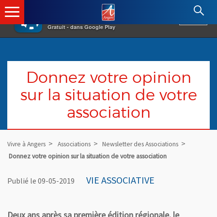
×
Angers.fr : Retour à l'accueil
AF
Vivre à Angers
VOIR
Ville d'Angers
Gratuit - dans Google Play
Donnez votre opinion
sur la situation de votre
association
Vivre à Angers
Associations
Newsletter des Associations
Donnez votre opinion sur la situation de votre association
VIE ASSOCIATIVE
Publié le 09-05-2019
Deux ans après sa première édition régionale, le