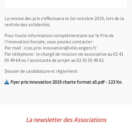
La remise des prix s’effectuera le 1er octobre 2019, lors de la
rentrée des solidarités.
Pour toute information complémentaire sur le Prix de
l’Innovation Sociale, vous pouvez contacter :
Par mail : ccas.prix-innovation@ville.angers.fr
Par téléphone : le chargé de mission vie associative au 02 41
05 49 64 ou l'assistante de projet au 02 41 05 49 62
Dossier de candidature et règlement
, Fichier au f
, Ouv
flyer prix innovation 2019 charte format a5.pdf
- 123 Ko
La newsletter des Associations