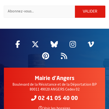
Pour vous inscrire à la lettre d'information des associations de 
ENVOY
VALIDER
62397
Facebook
, Ouvre une nouvelle fenêtre
Twitter
, Ouvre une nouvelle fe
Bluesky
, Ouvre une nouv
Instagram
, Ouvre un
Vime
, Ouv
Pinterest
, Ouvre une nouvell
Flux RSS
Mairie d'Angers
Boulevard de la Résistance et de la Déportation BP
80011 49020 ANGERS Cedex 02
02 41 05 40 00
Voir les horaires