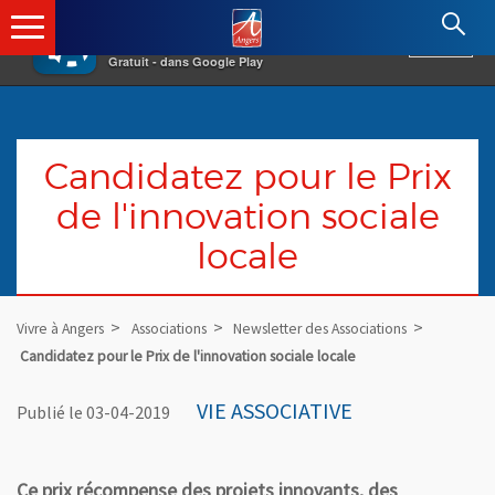
×
Angers.fr : Retour à l'accueil
AF
Vivre à Angers
VOIR
Ville d'Angers
Gratuit - dans Google Play
Candidatez pour le Prix
de l'innovation sociale
locale
Vivre à Angers
Associations
Newsletter des Associations
Candidatez pour le Prix de l'innovation sociale locale
VIE ASSOCIATIVE
Publié le 03-04-2019
Ce prix récompense des projets innovants, des