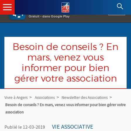
×
Angers.fr : Retour à l'accueil
AF
Vivre à Angers
VOIR
Ville d'Angers
Gratuit - dans Google Play
Besoin de conseils ? En
mars, venez vous
informer pour bien
gérer votre association
Vivre à Angers
Associations
Newsletter des Associations
Besoin de conseils ? En mars, venez vous informer pour bien gérer votre
association
VIE ASSOCIATIVE
Publié le 12-03-2019