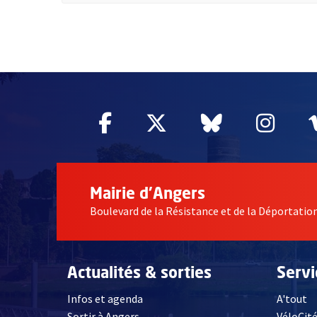
62358
Facebook
, Ouvre une nouvelle fe
Twitter
, Ouvre une nouv
Bluesky
, Ouvre un
Inst
, Ou
Mairie d'Angers
Boulevard de la Résistance et de la Déportati
Actualités & sorties
Serv
Infos et agenda
A'tout
Sortir à Angers
VéloCit