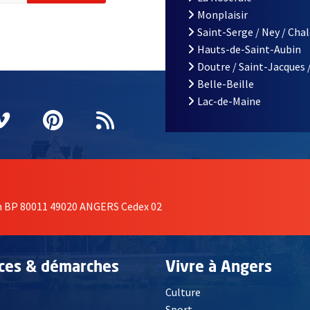
Monplaisir
Saint-Serge / Ney / Cha
Hauts-de-Saint-Aubin
Doutre / Saint-Jacques 
Belle-Beille
Lac-de-Maine
nêtre
elle fenêtre
e nouvelle fenêtre
agram
vre une nouvelle fenêtre
Vimeo
, Ouvre une nouvelle fenêtre
Pinterest
, Ouvre une nouvelle fenêtre
Flux RSS
on BP 80011 49020 ANGERS Cedex 02
ices & démarches
Vivre à Angers
Culture
é
Sport