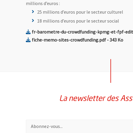
millions d’euros :
25 millions d’euros pour le secteur culturel
18 millions d’euros pour le secteur social
fr-barometre-du-crowdfunding-kpmg-et-fpf-edit
, Fichier au 
, Ou
fiche-memo-sites-crowdfunding.pdf
- 343 Ko
La newsletter des Ass
Pour vous inscrire à la lettre d'information des assoc