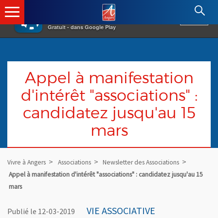
×
Angers.fr : Retour à l'accueil
AF
Vivre à Angers
VOIR
Ville d'Angers
Gratuit - dans Google Play
Appel à manifestation
d'intérêt "associations" :
candidatez jusqu'au 15
mars
Vivre à Angers
Associations
Newsletter des Associations
Appel à manifestation d'intérêt "associations" : candidatez jusqu'au 15
mars
VIE ASSOCIATIVE
Publié le 12-03-2019