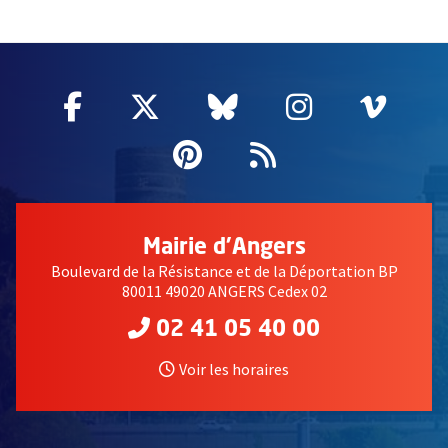
62357
Facebook
, Ouvre une nouvelle fenêtre
Twitter
, Ouvre une nouvelle fe
Bluesky
, Ouvre une nouv
Instagram
, Ouvre un
Vime
, Ouv
Pinterest
, Ouvre une nouvell
Flux RSS
Mairie d'Angers
Boulevard de la Résistance et de la Déportation BP
80011 49020 ANGERS Cedex 02
02 41 05 40 00
Voir les horaires