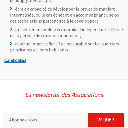
deux agglomérations ;
être en capacité de développer le projet de manière
internalisée, ou le cas échéant en accompagnant une ou
des associations partenaires à le développer ;
présenter un modèle économique indépendant à l'issue
de la période de conventionnement ;
avoir un impact effectif et mesurable sur les quartiers
prioritaires et leurs habitants.
, Ouvre une nouvelle fenêtre
Candidatez
La newsletter des Associations
Pour vous inscrire à la lettre d'information des associations de 
ENVOY
VALIDER