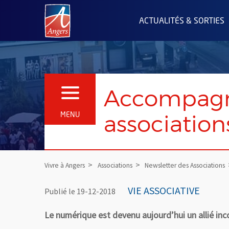
Angers.fr : Retour à l'accueil
ACTUALITÉS & SORTIES
Accompagn
OUVRIR LE MENU
association
MENU
Vivre à Angers
Associations
Newsletter des Associations
VIE ASSOCIATIVE
Publié le 19-12-2018
Le numérique est devenu aujourd’hui un allié inco