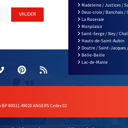
Madeleine / Justices / 
iations de la ville d'Angers, indiquez votre email (champ obligatoi
Deux-croix / Banchais /
ENVOYER MA DEMANDE D'INSCRIPTION À LA L
VALIDER
La Roseraie
Monplaisir
Saint-Serge / Ney / Cha
Hauts-de-Saint-Aubin
Doutre / Saint-Jacques 
Belle-Beille
Lac-de-Maine
nêtre
elle fenêtre
e nouvelle fenêtre
agram
vre une nouvelle fenêtre
Vimeo
, Ouvre une nouvelle fenêtre
Pinterest
, Ouvre une nouvelle fenêtre
Flux RSS
on BP 80011 49020 ANGERS Cedex 02