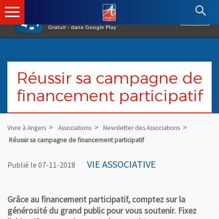
×
Angers.fr : Retour à l'accueil
AF
Vivre à Angers
VOIR
Ville d'Angers
Gratuit - dans Google Play
Réussir sa campagne de
financement participatif
Vivre à Angers
Associations
Newsletter des Associations
Réussir sa campagne de financement participatif
VIE ASSOCIATIVE
Publié le 07-11-2018
Grâce au financement participatif, comptez sur la
générosité du grand public pour vous soutenir. Fixez