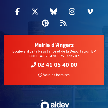
Facebook
, Ouvre une nouvelle fenêtre
Twitter
, Ouvre une nouvelle fe
Bluesky
, Ouvre une nouv
Instagram
, Ouvre un
Vime
, Ouv
Pinterest
, Ouvre une nouvell
Flux RSS
Mairie d'Angers
Boulevard de la Résistance et de la Déportation BP
80011 49020 ANGERS Cedex 02
02 41 05 40 00
Voir les horaires
, Ouvre une nouvelle fe