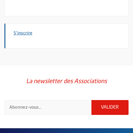
, Ouvre une nouvelle fenêtre
S'inscrire
La newsletter des Associations
Pour vous inscrire à la lettre d'information des associations de 
ENVOY
VALIDER
62163