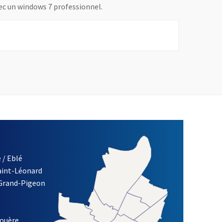
vec un windows 7 professionnel.
 / Eblé
Saint-Léonard
re)
 Grand-Pigeon
ETTRE D'INFORMATION DES ASSOCIATIONS DE LA VILLE D'ANG
louère