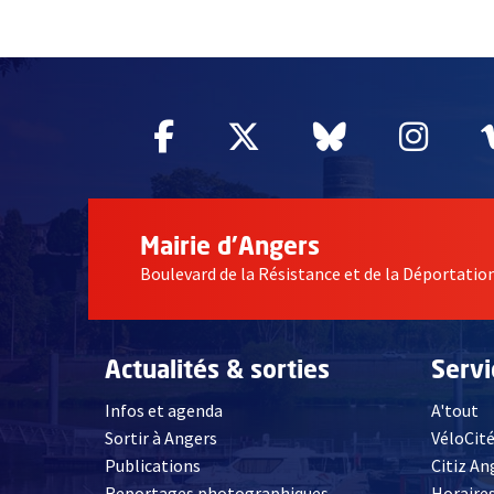
62131
Facebook
, Ouvre une nouvelle fe
Twitter
, Ouvre une nouv
Bluesky
, Ouvre un
Inst
, Ou
Mairie d'Angers
Boulevard de la Résistance et de la Déportati
Actualités & sorties
Serv
Infos et agenda
A'tout
Sortir à Angers
VéloCit
Publications
Citiz An
Reportages photographiques
Horaires