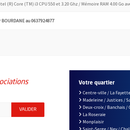
ntel (R) Core (TM) i3 CPU 550 et 3.20 Ghz / Mémoire RAM 4.00 Go a
z Mr BOURDANE au 0637924877
ociations
Votre quartier
Centre-ville / La Fayette
Madeleine / Justices / 
iations de la ville d'Angers, indiquez votre email (champ obligatoi
Deux-croix / Banchais /
ENVOYER MA DEMANDE D'INSCRIPTION À LA L
VALIDER
La Roseraie
Monplaisir
Saint-Serge / Ney / Cha