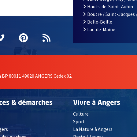
Hauts-de-Saint-Aubin
Doutre / Saint-Jacques 
Belle-Beille
Lac-de-Maine
nêtre
elle fenêtre
e nouvelle fenêtre
agram
vre une nouvelle fenêtre
Vimeo
, Ouvre une nouvelle fenêtre
Pinterest
, Ouvre une nouvelle fenêtre
Flux RSS
on BP 80011 49020 ANGERS Cedex 02
ices & démarches
Vivre à Angers
Culture
é
Sport
, Ouvre une nouvelle fenêtre
gers
La Nature à Angers
 des piscines
Portail Jeunes