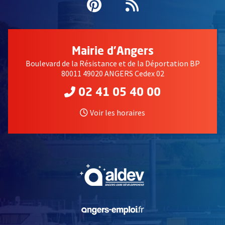
Pinterest
, Ouvre une nouvell
Flux RSS
Mairie d'Angers
Boulevard de la Résistance et de la Déportation BP
80011 49020 ANGERS Cedex 02
02 41 05 40 00
Voir les horaires
, Ouvre une nouvelle fe
, Ouvre une nouvelle fe