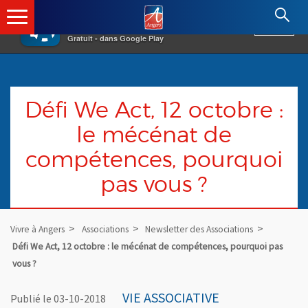
×
Angers.fr : Retour à l'accueil
AF
Vivre à Angers
VOIR
Ville d'Angers
Gratuit - dans Google Play
Défi We Act, 12 octobre :
le mécénat de
compétences, pourquoi
pas vous ?
Vivre à Angers
Associations
Newsletter des Associations
Défi We Act, 12 octobre : le mécénat de compétences, pourquoi pas
vous ?
VIE ASSOCIATIVE
Publié le 03-10-2018