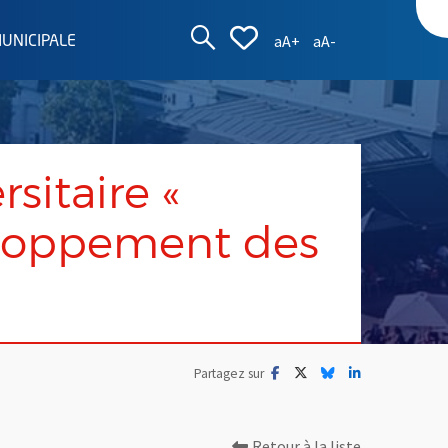
AFFICHER LA ZON
AFFICHER LA L
Augmenter la taille d
Réduire la taille
aA+
aA-
MUNICIPALE
sitaire «
eloppement des
Facebook
, Ouvre une nouvelle fenêtre
Twitter
, Ouvre une nouvelle fe
Bluesky
, Ouvre une nouvell
LinkedIn
, Ouvre une no
Partagez sur
Retour à la liste