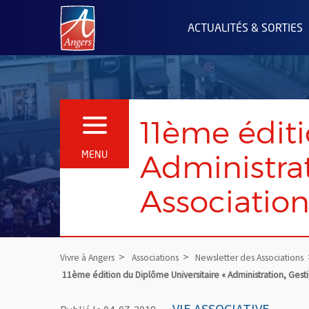
Angers.fr : Retour à l'accueil
ACTUALITÉS & SORTIES
11ème éditi
OUVRIR LE MENU
Administra
MENU
Association
Vivre à Angers
Associations
Newsletter des Associations
11ème édition du Diplôme Universitaire « Administration, Ges
VIE ASSOCIATIVE