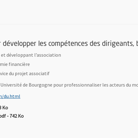
r développer les compétences des dirigeants, b
 et développant l’association
ie financière
ice du projet associatif
 l’Université de Bourgogne pour professionnaliser les acteurs du mo
, Ouvre une nouvelle fenêtre
n/du.html
ichier au format Pdf
, Ouvre une nouvelle fenêtre
3 Ko
, Fichier au format Pdf
, Ouvre une nouvelle fenêtre
pdf
- 742 Ko