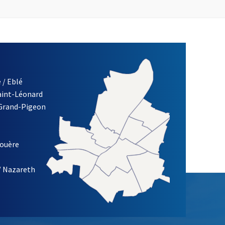
 / Eblé
Saint-Léonard
re)
 Grand-Pigeon
ETTRE D'INFORMATION DES ASSOCIATIONS DE LA VILLE D'ANG
louère
/ Nazareth