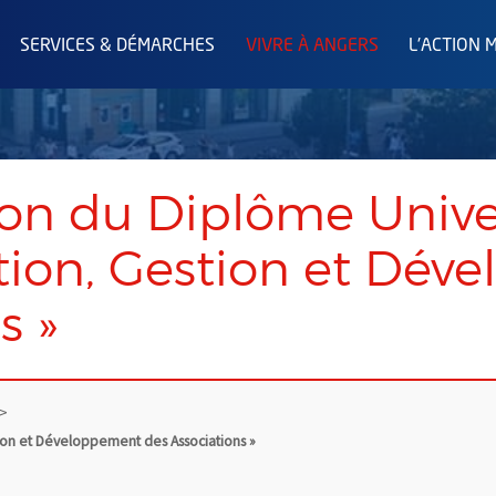
SERVICES & DÉMARCHES
VIVRE À ANGERS
L'ACTION 
on du Diplôme Univer
tion, Gestion et Dév
s »
tion et Développement des Associations »