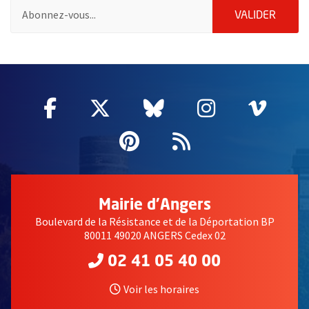
Pour vous inscrire à la lettre d'information des associations de 
ENVOY
VALIDER
61877
Facebook
, Ouvre une nouvelle fenêtre
Twitter
, Ouvre une nouvelle fe
Bluesky
, Ouvre une nouv
Instagram
, Ouvre un
Vime
, Ouv
Pinterest
, Ouvre une nouvell
Flux RSS
Mairie d'Angers
Boulevard de la Résistance et de la Déportation BP
80011 49020 ANGERS Cedex 02
02 41 05 40 00
Voir les horaires