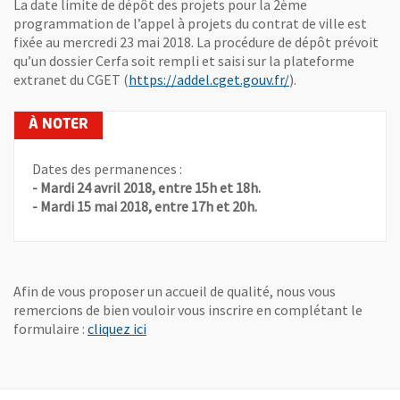
La date limite de dépôt des projets pour la 2ème
programmation de l’appel à projets du contrat de ville est
fixée au mercredi 23 mai 2018. La procédure de dépôt prévoit
qu’un dossier Cerfa soit rempli et saisi sur la plateforme
, Ouvre une nouvel
extranet du CGET (
https://addel.cget.gouv.fr/
).
Dates des permanences :
- Mardi 24 avril 2018, entre 15h et 18h.
- Mardi 15 mai 2018, entre 17h et 20h.
Afin de vous proposer un accueil de qualité, nous vous
remercions de bien vouloir vous inscrire en complétant le
, Ouvre une nouvelle fenêtre
formulaire :
cliquez ici