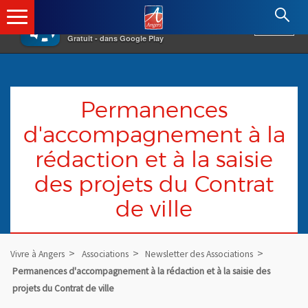
×
Angers.fr : Retour à l'accueil
AF
Vivre à Angers
VOIR
Ville d'Angers
Gratuit - dans Google Play
Permanences
d'accompagnement à la
rédaction et à la saisie
des projets du Contrat
de ville
Vivre à Angers
Associations
Newsletter des Associations
Permanences d'accompagnement à la rédaction et à la saisie des
projets du Contrat de ville