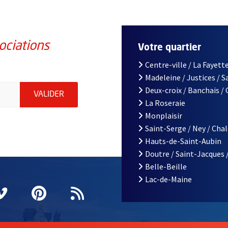
ociations
Votre quartier
Centre-ville / La Fayette
Madeleine / Justices / 
iations de la ville d'Angers, indiquez votre email (champ obligatoi
Deux-croix / Banchais /
ENVOYER MA DEMANDE D'INSCRIPTION À LA L
VALIDER
La Roseraie
Monplaisir
Saint-Serge / Ney / Cha
Hauts-de-Saint-Aubin
Doutre / Saint-Jacques 
Belle-Beille
Lac-de-Maine
nêtre
elle fenêtre
e nouvelle fenêtre
agram
vre une nouvelle fenêtre
Vimeo
, Ouvre une nouvelle fenêtre
Pinterest
, Ouvre une nouvelle fenêtre
Flux RSS