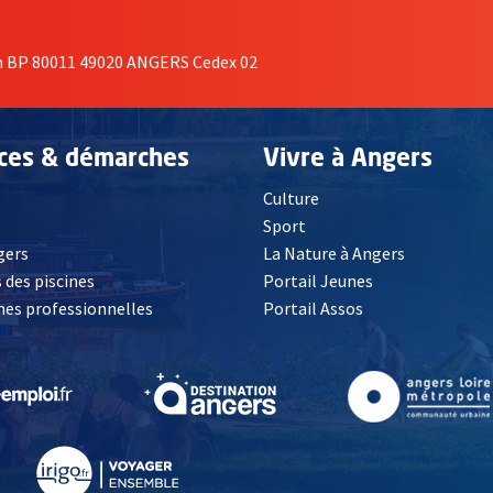
on BP 80011 49020 ANGERS Cedex 02
ices & démarches
Vivre à Angers
Culture
é
Sport
, Ouvre une nouvelle fenêtre
gers
La Nature à Angers
 des piscines
Portail Jeunes
es professionnelles
Portail Assos
lle fenêtre
, Ouvre une nouvelle fenêtre
, Ouvre une nouvelle fenêtre
, Ouvre une nouvelle fenêtre