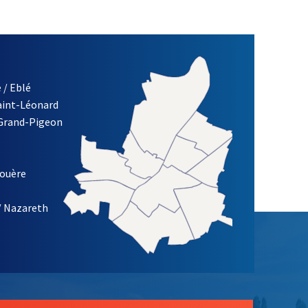
 / Eblé
Saint-Léonard
re)
 Grand-Pigeon
ETTRE D'INFORMATION DES ASSOCIATIONS DE LA VILLE D'ANG
louère
/ Nazareth