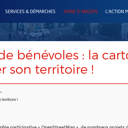
SERVICES & DÉMARCHES
VIVRE À ANGERS
L'ACTION 
e bénévoles : la cart
 son territoire !
territoire !
aphie participative « OpenStreetMap », de nombreux projets 