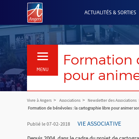
Angers.fr : Retour à l'accueil
ACTUALITÉS & SORTIES
Formation d
OUVRIR LE MENU
pour animer
MENU
Vivre à Angers
Associations
Newsletter des Associations
Formation de bénévoles : la cartographie libre pour animer son 
VIE ASSOCIATIVE
Publié le 07-02-2018
Depuis 2004, dans le cadre du projet de cartogr