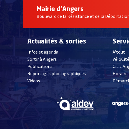
Mairie d'Angers
Boulevard de la Résistance et de la Déportati
Actualités & sorties
Serv
Infos et agenda
A'tout
Sortir à Angers
VéloCit
Publications
Citiz An
Reportages photographiques
Horaires
, Ouvre une nouvelle fenêtre
Videos
Démarch
, Ouvre une nouve