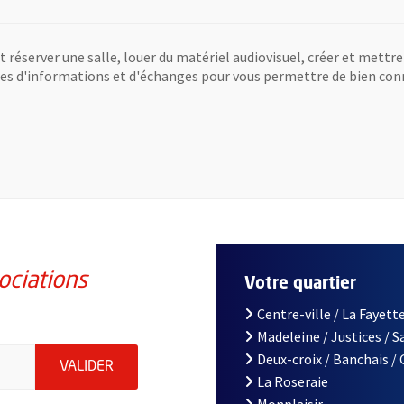
réserver une salle, louer du matériel audiovisuel, créer et mettre
res d'informations et d'échanges pour vous permettre de bien conna
ociations
Votre quartier
Centre-ville / La Fayette
Madeleine / Justices / 
iations de la ville d'Angers, indiquez votre email (champ obligatoi
Deux-croix / Banchais /
ENVOYER MA DEMANDE D'INSCRIPTION À LA L
VALIDER
La Roseraie