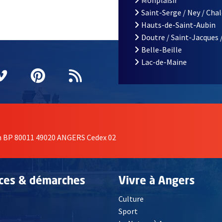
Monplaisir
Saint-Serge / Ney / Cha
Hauts-de-Saint-Aubin
Doutre / Saint-Jacques 
Belle-Beille
Lac-de-Maine
nêtre
elle fenêtre
e nouvelle fenêtre
agram
vre une nouvelle fenêtre
Vimeo
, Ouvre une nouvelle fenêtre
Pinterest
, Ouvre une nouvelle fenêtre
Flux RSS
on BP 80011 49020 ANGERS Cedex 02
ices & démarches
Vivre à Angers
Culture
é
Sport