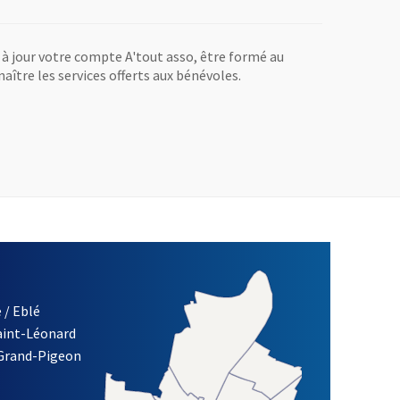
 à jour votre compte A'tout asso, être formé au
ître les services offerts aux bénévoles.
 / Eblé
Saint-Léonard
re)
 Grand-Pigeon
ETTRE D'INFORMATION DES ASSOCIATIONS DE LA VILLE D'ANG