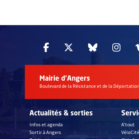
61545
Facebook
, Ouvre une nouvelle fe
Twitter
, Ouvre une nouv
Bluesky
, Ouvre un
Inst
, Ou
Mairie d'Angers
Boulevard de la Résistance et de la Déportati
Actualités & sorties
Serv
Infos et agenda
A'tout
Sortir à Angers
VéloCit