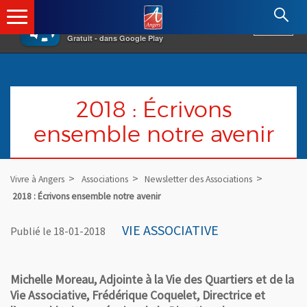
×
Angers.fr : Retour à l'accueil
AF
Vivre à Angers
VOIR
Ville d'Angers
Gratuit - dans Google Play
2018 : Écrivons
ensemble notre avenir
Vivre à Angers
Associations
Newsletter des Associations
2018 : Écrivons ensemble notre avenir
VIE ASSOCIATIVE
Publié le 18-01-2018
Michelle Moreau, Adjointe à la Vie des Quartiers et de la
Vie Associative, Frédérique Coquelet, Directrice et