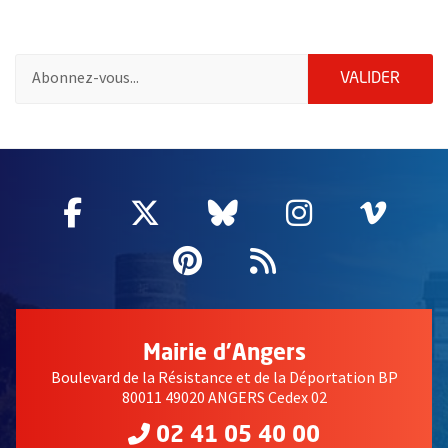
Pour vous inscrire à la lettre d'information des associations de 
ENVOY
VALIDER
61531
Facebook
, Ouvre une nouvelle fenêtre
Twitter
, Ouvre une nouvelle fe
Bluesky
, Ouvre une nouv
Instagram
, Ouvre un
Vime
, Ouv
Pinterest
, Ouvre une nouvell
Flux RSS
Mairie d'Angers
Boulevard de la Résistance et de la Déportation BP
80011 49020 ANGERS Cedex 02
02 41 05 40 00