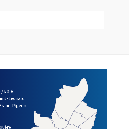
fenêtre
 / Eblé
Saint-Léonard
re)
 Grand-Pigeon
ETTRE D'INFORMATION DES ASSOCIATIONS DE LA VILLE D'ANG
louère