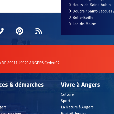
Hauts-de-Saint-Aubin
Doutre / Saint-Jacques 
Belle-Beille
Lac-de-Maine
nêtre
elle fenêtre
e nouvelle fenêtre
agram
vre une nouvelle fenêtre
Vimeo
, Ouvre une nouvelle fenêtre
Pinterest
, Ouvre une nouvelle fenêtre
Flux RSS
on BP 80011 49020 ANGERS Cedex 02
ices & démarches
Vivre à Angers
Culture
é
Sport
, Ouvre une nouvelle fenêtre
gers
La Nature à Angers
 des piscines
Portail Jeunes