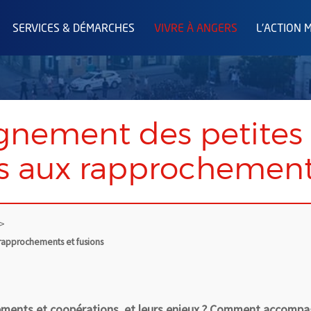
SERVICES & DÉMARCHES
VIVRE À ANGERS
L'ACTION 
nement des petites
ns aux rapprochements
rapprochements et fusions
hements et coopérations, et leurs enjeux ? Comment accompag