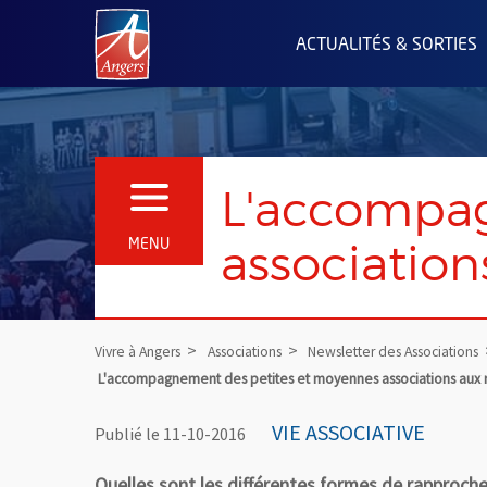
Angers.fr : Retour à l'accueil
ACTUALITÉS & SORTIES
L'accompag
OUVRIR LE MENU
associatio
MENU
Vivre à Angers
Associations
Newsletter des Associations
L'accompagnement des petites et moyennes associations aux 
VIE ASSOCIATIVE
Publié le 11-10-2016
Quelles sont les différentes formes de rapproc