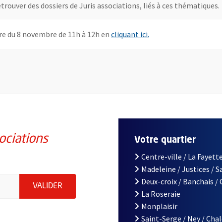
elle fenêtre
etrouver des dossiers de Juris associations, liés à ces thématiques.
, Ouvre une nouvelle 
ire du 8 novembre de 11h à 12h en
cliquant ici.
ociations
Votre quartier
Centre-ville / La Fayette
Madeleine / Justices / 
iations de la ville d'Angers, indiquez votre email (champ obligatoi
Deux-croix / Banchais /
ENVOYER MA DEMANDE D'INSCRIPTION À LA L
VALIDER
La Roseraie
Monplaisir
Saint-Serge / Ney / Cha