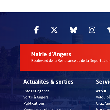
61499
Facebook
, Ouvre une nouvelle fe
Twitter
, Ouvre une nouv
Bluesky
, Ouvre un
Inst
, Ou
Mairie d'Angers
Boulevard de la Résistance et de la Déportati
Actualités & sorties
Serv
Infos et agenda
A'tout
Sortir à Angers
VéloCit
Publications
Citiz An
Reportages photographiques
Horaires