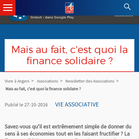
×
Angers.fr : Retour à l'accueil
AF
Vivre à Angers
VOIR
Ville d'Angers
Gratuit - dans Google Play
Mais au fait, c'est quoi la
finance solidaire ?
Vivre à Angers
Associations
Newsletter des Associations
Mais au fait, c'est quoi la finance solidaire ?
VIE ASSOCIATIVE
Publié le 27-10-2016
Savez-vous qu’il est extrêmement simple de donner du
sens à ses économies tout en les faisant fructifier ? La