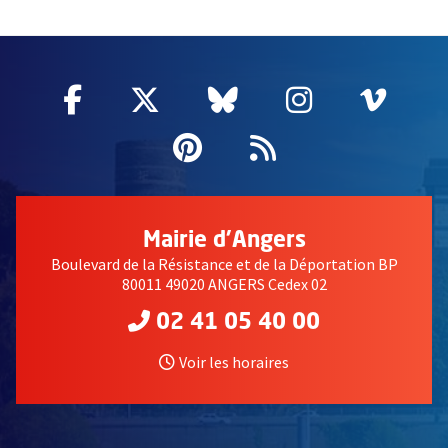
61477
Facebook
, Ouvre une nouvelle fenêtre
Twitter
, Ouvre une nouvelle fe
Bluesky
, Ouvre une nouv
Instagram
, Ouvre un
Vime
, Ouv
Pinterest
, Ouvre une nouvell
Flux RSS
Mairie d'Angers
Boulevard de la Résistance et de la Déportation BP
80011 49020 ANGERS Cedex 02
02 41 05 40 00
Voir les horaires