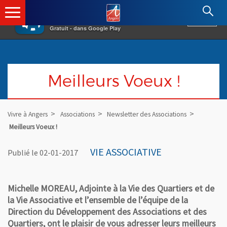
×
Angers.fr : Retour à l'accueil
AF
Vivre à Angers
VOIR
Ville d'Angers
Gratuit - dans Google Play
Meilleurs Voeux !
Vivre à Angers
Associations
Newsletter des Associations
Meilleurs Voeux !
VIE ASSOCIATIVE
Publié le 02-01-2017
Michelle MOREAU, Adjointe à la Vie des Quartiers et de
la Vie Associative et l’ensemble de l’équipe de la
Direction du Développement des Associations et des
Quartiers, ont le plaisir de vous adresser leurs meilleurs