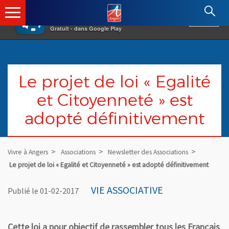
×
Angers.fr : Retour à l'accueil
AF
Vivre à Angers
VOIR
Ville d'Angers
Gratuit - dans Google Play
Le projet de loi « Egalité
et Citoyenneté » est
adopté définitivement
Vivre à Angers
Associations
Newsletter des Associations
Le projet de loi « Egalité et Citoyenneté » est adopté définitivement
VIE ASSOCIATIVE
Publié le 01-02-2017
Cette loi a pour objectif de rassembler tous les Français