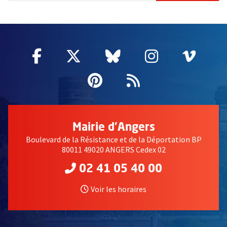
61471
Facebook
, Ouvre une nouvelle fenêtre
Twitter
, Ouvre une nouvelle fe
Bluesky
, Ouvre une nouv
Instagram
, Ouvre un
Vime
, Ouv
Pinterest
, Ouvre une nouvell
Flux RSS
Mairie d'Angers
Boulevard de la Résistance et de la Déportation BP
80011 49020 ANGERS Cedex 02
02 41 05 40 00
Voir les horaires