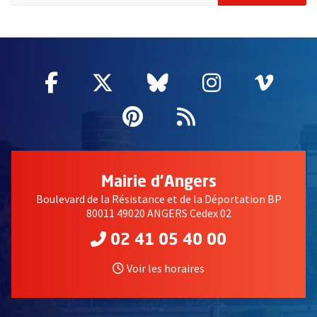
61457
Facebook
, Ouvre une nouvelle fenêtre
Twitter
, Ouvre une nouvelle fe
Bluesky
, Ouvre une nouv
Instagram
, Ouvre un
Vime
, Ouv
Pinterest
, Ouvre une nouvell
Flux RSS
Mairie d'Angers
Boulevard de la Résistance et de la Déportation BP
80011 49020 ANGERS Cedex 02
02 41 05 40 00
Voir les horaires