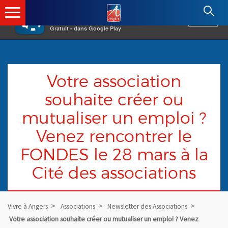
×
Angers.fr : Retour à l'accueil
AF
Vivre à Angers
VOIR
Ville d'Angers
Gratuit - dans Google Play
Votre association
souhaite créer ou
mutualiser un emploi ?
Venez rencontrer le
FONDES le 28 mars à la
Cité des associations
Vivre à Angers
Associations
Newsletter des Associations
Votre association souhaite créer ou mutualiser un emploi ? Venez