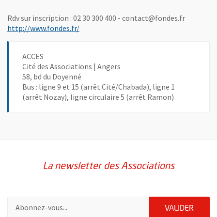
Rdv sur inscription : 02 30 300 400 - contact@fondes.fr
, Ouvre une nouvelle fenêtre
http://www.fondes.fr/
ACCES
Cité des Associations | Angers
58, bd du Doyenné
Bus : ligne 9 et 15 (arrêt Cité/Chabada), ligne 1
(arrêt Nozay), ligne circulaire 5 (arrêt Ramon)
La newsletter des Associations
Pour vous inscrire à la lettre d'information des associations de 
ENVOY
VALIDER