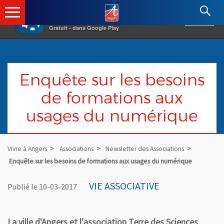
×
Angers.fr : Retour à l'accueil
AF
Vivre à Angers
VOIR
Ville d'Angers
Gratuit - dans Google Play
Enquête sur les besoins
de formations aux
usages du numérique
Vivre à Angers
Associations
Newsletter des Associations
Enquête sur les besoins de formations aux usages du numérique
VIE ASSOCIATIVE
Publié le 10-03-2017
La ville d'Angers et l'association Terre des Sciences