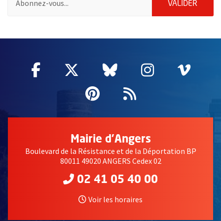
ENVOY
VALIDER
61454
Facebook
, Ouvre une nouvelle fenêtre
Twitter
, Ouvre une nouvelle fe
Bluesky
, Ouvre une nouv
Instagram
, Ouvre un
Vime
, Ouv
Pinterest
, Ouvre une nouvell
Flux RSS
Mairie d'Angers
Boulevard de la Résistance et de la Déportation BP
80011 49020 ANGERS Cedex 02
02 41 05 40 00
Voir les horaires