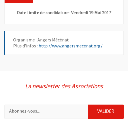
Date limite de candidature : Vendredi 19 Mai 2017
Organisme : Angers Mécénat
, Ouvre une n
Plus d'infos :
http://www.angersmecenat.org/
La newsletter des Associations
Pour vous inscrire à la lettre d'information des associations de 
ENVOY
VALIDER
61447