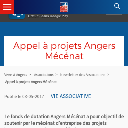
×
Angers.fr : Retour à l'accueil
AF
Vivre à Angers
VOIR
Ville d'Angers
Gratuit - dans Google Play
Appel à projets Angers
Mécénat
Vivre à Angers
Associations
Newsletter des Associations
Appel à projets Angers Mécénat
VIE ASSOCIATIVE
Publié le 03-05-2017
Le fonds de dotation Angers Mécénat a pour objectif de
soutenir par le mécénat d’entreprise des projets