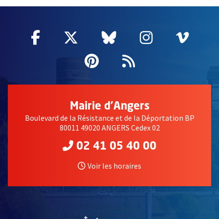
Facebook
, Ouvre une nouvelle fenêtre
Twitter
, Ouvre une nouvelle fe
Bluesky
, Ouvre une nouv
Instagram
, Ouvre un
Vime
, Ouv
Pinterest
, Ouvre une nouvell
Flux RSS
Mairie d'Angers
Boulevard de la Résistance et de la Déportation BP
80011 49020 ANGERS Cedex 02
02 41 05 40 00
Voir les horaires