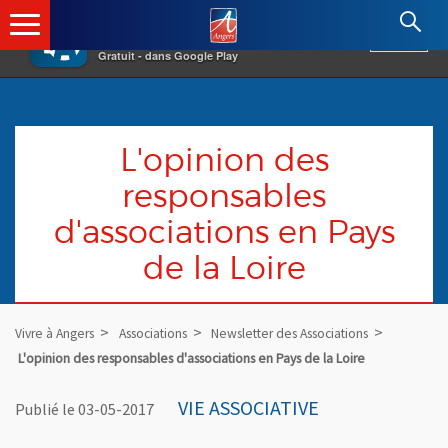
×
Angers.fr : Retour à l'accueil
AF
Vivre à Angers
VOIR
Ville d'Angers
Gratuit - dans Google Play
L'opinion des
responsables
d'associations en Pays
de la Loire
Vivre à Angers
Associations
Newsletter des Associations
L'opinion des responsables d'associations en Pays de la Loire
VIE ASSOCIATIVE
Publié le 03-05-2017