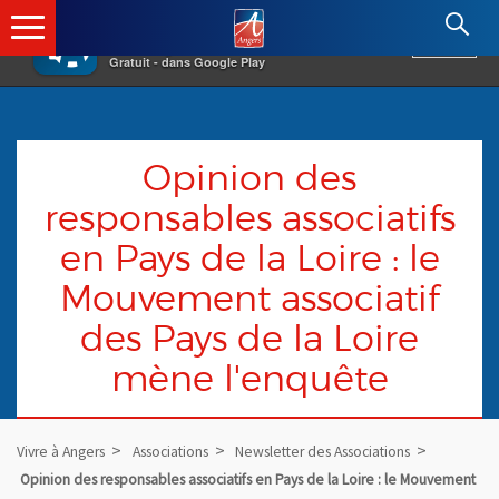
×
Angers.fr : Retour à l'accueil
AF
Vivre à Angers
VOIR
Ville d'Angers
Gratuit - dans Google Play
Opinion des
responsables associatifs
en Pays de la Loire : le
Mouvement associatif
des Pays de la Loire
mène l'enquête
Vivre à Angers
Associations
Newsletter des Associations
Opinion des responsables associatifs en Pays de la Loire : le Mouvement