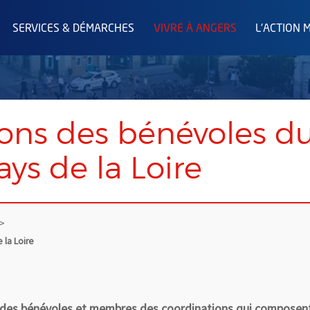
SERVICES & DÉMARCHES
VIVRE À ANGERS
L'ACTION 
ions des bénévoles 
ays de la Loire
 la Loire
n des bénévoles et membres des coordinations qui composent