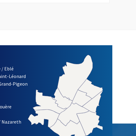
 / Eblé
Saint-Léonard
re)
 Grand-Pigeon
ETTRE D'INFORMATION DES ASSOCIATIONS DE LA VILLE D'ANG
louère
/ Nazareth