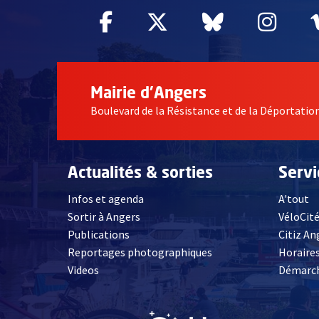
Facebook
, Ouvre une nouvelle fe
Twitter
, Ouvre une nouv
Bluesky
, Ouvre un
Inst
, Ou
Mairie d'Angers
Boulevard de la Résistance et de la Déportati
Actualités & sorties
Serv
Infos et agenda
A'tout
Sortir à Angers
VéloCit
Publications
Citiz An
Reportages photographiques
Horaires
, Ouvre une nouvelle fenêtre
Videos
Démarch
, Ouvre une nouve