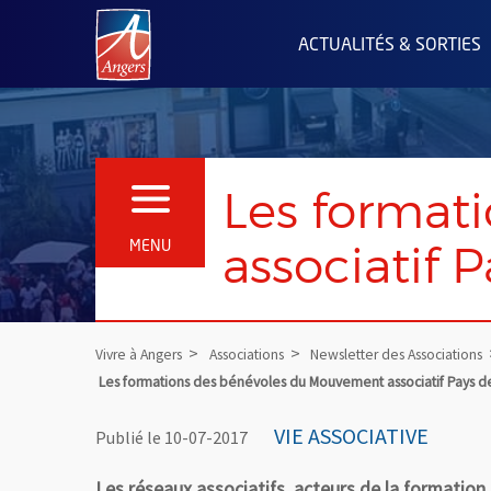
Angers.fr : Retour à l'accueil
ACTUALITÉS & SORTIES
Les format
OUVRIR LE MENU
associatif P
MENU
Vivre à Angers
Associations
Newsletter des Associations
Les formations des bénévoles du Mouvement associatif Pays de
VIE ASSOCIATIVE
Publié le 10-07-2017
Les réseaux associatifs, acteurs de la formatio