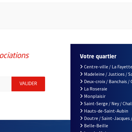
ociations
Votre quartier
Centre-ville / La Fayette
Madeleine / Justices / 
iations de la ville d'Angers, indiquez votre email (champ obligatoi
Deux-croix / Banchais /
ENVOYER MA DEMANDE D'INSCRIPTION À LA L
VALIDER
La Roseraie
Monplaisir
Saint-Serge / Ney / Cha
Hauts-de-Saint-Aubin
Doutre / Saint-Jacques 
Belle-Beille