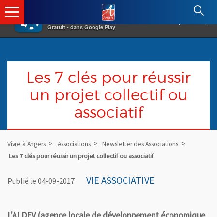
×
Angers.fr : Retour à l'accueil
AF
Vivre à Angers
VOIR
Ville d'Angers
Gratuit - dans Google Play
Les 7 clés pour réussir
un projet collectif ou
associatif
Vivre à Angers
Associations
Newsletter des Associations
Les 7 clés pour réussir un projet collectif ou associatif
VIE ASSOCIATIVE
Publié le 04-09-2017
L'ALDEV (agence locale de développement économique