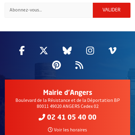
Pour vous inscrire à la lettre d'information des associations de 
ENVOY
VALIDER
61428
Facebook
, Ouvre une nouvelle fenêtre
Twitter
, Ouvre une nouvelle fe
Bluesky
, Ouvre une nouv
Instagram
, Ouvre un
Vime
, Ouv
Pinterest
, Ouvre une nouvell
Flux RSS
Mairie d'Angers
Boulevard de la Résistance et de la Déportation BP
80011 49020 ANGERS Cedex 02
02 41 05 40 00
Voir les horaires