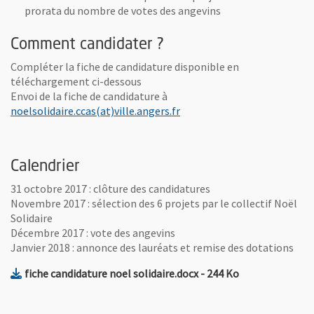
prorata du nombre de votes des angevins
Comment candidater ?
Compléter la fiche de candidature disponible en
téléchargement ci-dessous
Envoi de la fiche de candidature à
, Ouvre une nouvelle fenêtre
noelsolidaire.ccas(at)ville.angers.fr
Calendrier
31 octobre 2017 : clôture des candidatures
Novembre 2017 : sélection des 6 projets par le collectif Noël
Solidaire
Décembre 2017 : vote des angevins
Janvier 2018 : annonce des lauréats et remise des dotations
, Fichier au format Docx
, Ouvre une nou
fiche candidature noel solidaire.docx
- 244 Ko