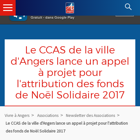
×
Angers.fr : Retour à l'accueil
AF
Vivre à Angers
VOIR
Ville d'Angers
Gratuit - dans Google Play
Le CCAS de la ville
d'Angers lance un appel
à projet pour
l'attribution des fonds
de Noël Solidaire 2017
Vivre à Angers
Associations
Newsletter des Associations
Le CCAS de la ville d'Angers lance un appel à projet pour l'attribution
des fonds de Noël Solidaire 2017