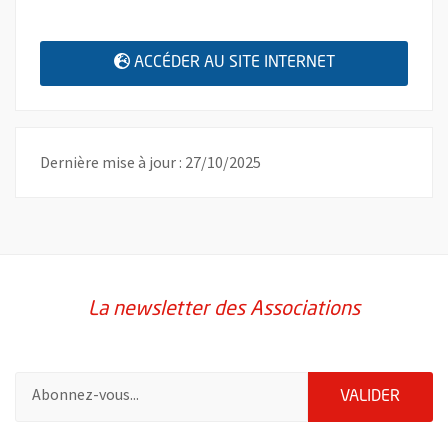
, OUVRE UNE N
ACCÉDER AU SITE INTERNET
Dernière mise à jour : 27/10/2025
La newsletter des Associations
Pour vous inscrire à la lettre d'information des associations de 
ENVOY
VALIDER