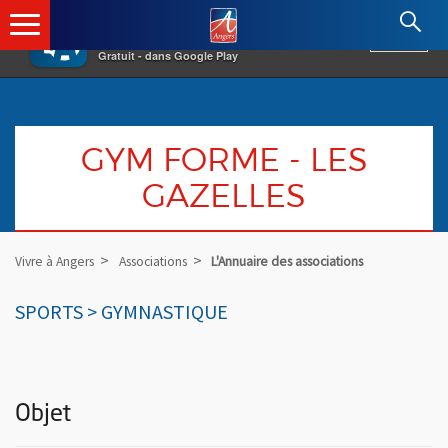
×
Angers.fr : Retour à l'accueil
AF
Vivre à Angers
VOIR
Ville d'Angers
Gratuit - dans Google Play
GYM FORME - LES
GAZELLES
Vivre à Angers
Associations
L'Annuaire des associations
SPORTS > GYMNASTIQUE
Objet