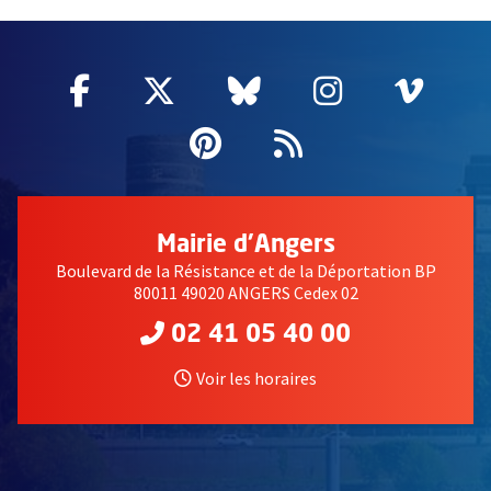
51985
Facebook
, Ouvre une nouvelle fenêtre
Twitter
, Ouvre une nouvelle fe
Bluesky
, Ouvre une nouv
Instagram
, Ouvre un
Vime
, Ouv
Pinterest
, Ouvre une nouvell
Flux RSS
Mairie d'Angers
Boulevard de la Résistance et de la Déportation BP
80011 49020 ANGERS Cedex 02
02 41 05 40 00
Voir les horaires