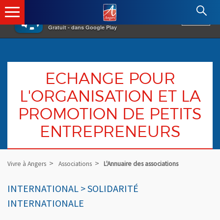
×
Angers.fr : Retour à l'accueil
AF
Vivre à Angers
VOIR
Ville d'Angers
Gratuit - dans Google Play
ECHANGE POUR
L'ORGANISATION ET LA
PROMOTION DE PETITS
ENTREPRENEURS
Vivre à Angers
Associations
L'Annuaire des associations
INTERNATIONAL > SOLIDARITÉ
INTERNATIONALE