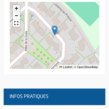
+
−
Leaflet
|
©
OpenStreetMap
INFOS PRATIQUES