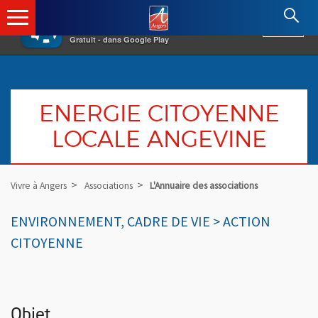
×
Angers.fr : Retour à l'accueil
AF
Vivre à Angers
VOIR
Ville d'Angers
Gratuit - dans Google Play
ENERGIE CITOYENNE
LOCALE ANGEVINE
Vivre à Angers
Associations
L'Annuaire des associations
ENVIRONNEMENT, CADRE DE VIE > ACTION
CITOYENNE
Objet