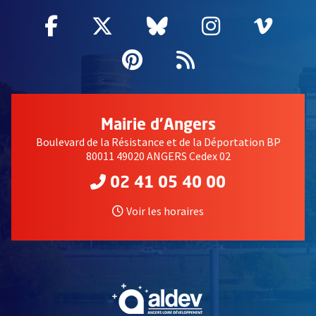
Facebook
, Ouvre une nouvelle fenêtre
Twitter
, Ouvre une nouvelle fe
Bluesky
, Ouvre une nouv
Instagram
, Ouvre un
Vime
, Ouv
Pinterest
, Ouvre une nouvell
Flux RSS
Mairie d'Angers
Boulevard de la Résistance et de la Déportation BP
80011 49020 ANGERS Cedex 02
02 41 05 40 00
Voir les horaires
, Ouvre une nouvelle fe