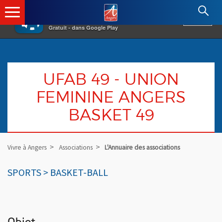
×
Angers.fr : Retour à l'accueil
AF
Vivre à Angers
VOIR
Ville d'Angers
Gratuit - dans Google Play
UFAB 49 - UNION
FEMININE ANGERS
BASKET 49
Vivre à Angers
Associations
L'Annuaire des associations
SPORTS > BASKET-BALL