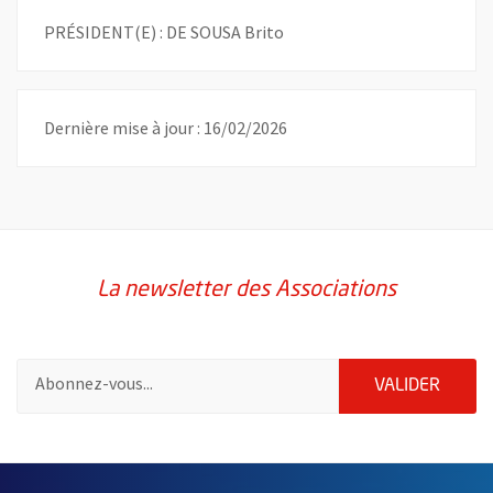
PRÉSIDENT(E) : DE SOUSA Brito
Dernière mise à jour : 16/02/2026
La newsletter des Associations
Pour vous inscrire à la lettre d'information des associations de 
ENVOY
VALIDER
51985