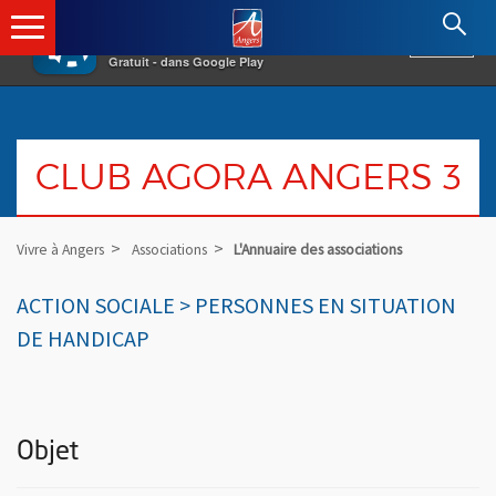
×
Angers.fr : Retour à l'accueil
AF
Vivre à Angers
VOIR
Ville d'Angers
Gratuit - dans Google Play
CLUB AGORA ANGERS 3
Vivre à Angers
Associations
L'Annuaire des associations
ACTION SOCIALE > PERSONNES EN SITUATION
DE HANDICAP
Objet