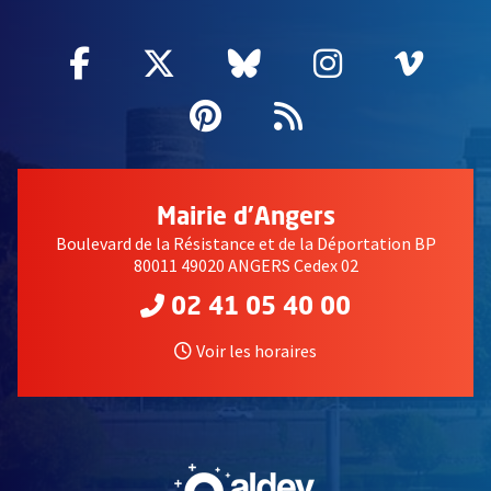
Facebook
, Ouvre une nouvelle fenêtre
Twitter
, Ouvre une nouvelle fe
Bluesky
, Ouvre une nouv
Instagram
, Ouvre un
Vime
, Ouv
Pinterest
, Ouvre une nouvell
Flux RSS
Mairie d'Angers
Boulevard de la Résistance et de la Déportation BP
80011 49020 ANGERS Cedex 02
02 41 05 40 00
Voir les horaires
, Ouvre une nouvelle fe