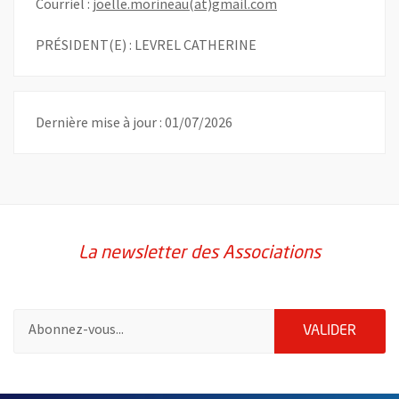
, Ouvre une nouvelle
Courriel :
joelle.morineau(at)gmail.com
PRÉSIDENT(E) : LEVREL CATHERINE
Dernière mise à jour : 01/07/2026
La newsletter des Associations
Pour vous inscrire à la lettre d'information des associations de 
ENVOY
VALIDER
51985