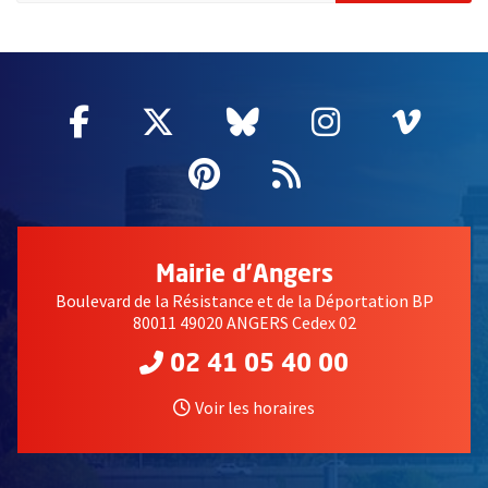
51985
Facebook
, Ouvre une nouvelle fenêtre
Twitter
, Ouvre une nouvelle fe
Bluesky
, Ouvre une nouv
Instagram
, Ouvre un
Vime
, Ouv
Pinterest
, Ouvre une nouvell
Flux RSS
Mairie d'Angers
Boulevard de la Résistance et de la Déportation BP
80011 49020 ANGERS Cedex 02
02 41 05 40 00
Voir les horaires