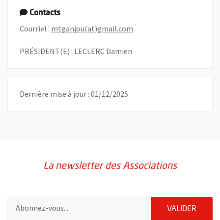
Contacts
, Ouvre une nouvelle fenê
Courriel :
mtganjou(at)gmail.com
PRÉSIDENT(E) : LECLERC Damien
Dernière mise à jour : 01/12/2025
La newsletter des Associations
Pour vous inscrire à la lettre d'information des associations de 
ENVOY
VALIDER