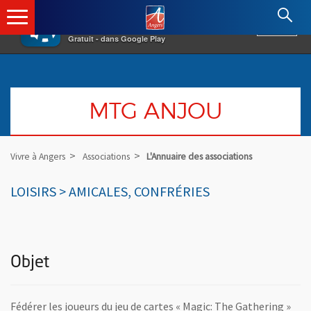
×
Angers.fr : Retour à l'accueil
AF
Vivre à Angers
VOIR
Ville d'Angers
Gratuit - dans Google Play
MTG ANJOU
Vivre à Angers
Associations
L'Annuaire des associations
LOISIRS > AMICALES, CONFRÉRIES
Objet
Fédérer les joueurs du jeu de cartes « Magic: The Gathering »