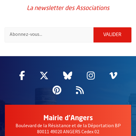
La newsletter des Associations
Pour vous inscrire à la lettre d'information des associations de 
ENVOY
VALIDER
51985
Facebook
, Ouvre une nouvelle fenêtre
Twitter
, Ouvre une nouvelle fe
Bluesky
, Ouvre une nouv
Instagram
, Ouvre un
Vime
, Ouv
Pinterest
, Ouvre une nouvell
Flux RSS
Mairie d'Angers
Boulevard de la Résistance et de la Déportation BP
80011 49020 ANGERS Cedex 02