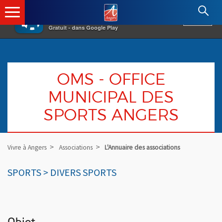
×
Angers.fr : Retour à l'accueil
AF
Vivre à Angers
VOIR
Ville d'Angers
Gratuit - dans Google Play
OMS - OFFICE
MUNICIPAL DES
SPORTS ANGERS
Vivre à Angers
Associations
L'Annuaire des associations
SPORTS > DIVERS SPORTS