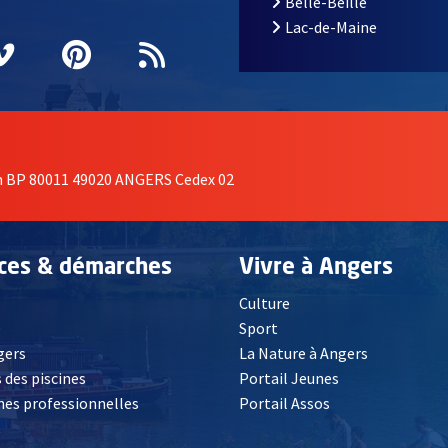
Belle-Beille
Lac-de-Maine
nêtre
elle fenêtre
e nouvelle fenêtre
agram
vre une nouvelle fenêtre
Vimeo
, Ouvre une nouvelle fenêtre
Pinterest
, Ouvre une nouvelle fenêtre
Flux RSS
on BP 80011 49020 ANGERS Cedex 02
ices & démarches
Vivre à Angers
Culture
é
Sport
, Ouvre une nouvelle fenêtre
gers
La Nature à Angers
 des piscines
Portail Jeunes
es professionnelles
Portail Assos