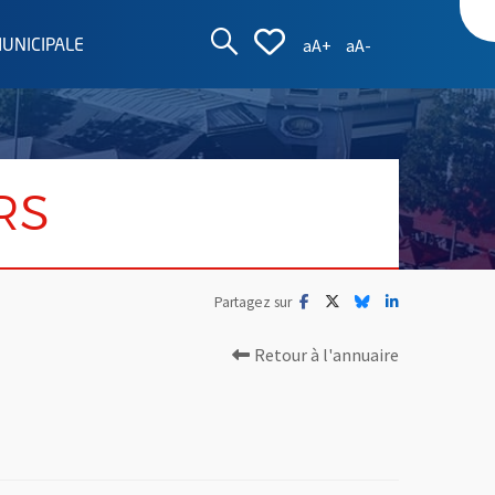
AFFICHER LA ZON
AFFICHER LA L
Augmenter la taille d
Réduire la taille
aA+
aA-
MUNICIPALE
RS
Facebook
, Ouvre une nouvelle fenêtre
Twitter
, Ouvre une nouvelle fe
Bluesky
, Ouvre une nouvell
LinkedIn
, Ouvre une no
Partagez sur
Retour à l'annuaire